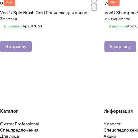
Хит
Хит
946 ₽
740 ₽
Von-U Spin Brush Gold Расческа для волос
VonU Shampoo B
Золотая
мытья волос
В наличии
Арт.
87068
В наличии
Арт.
8
В корзину
В корзину
Каталог
Информация
Oyster Professional
Новости
Спецпредложения
Спецспедложен
Для лица
Акции