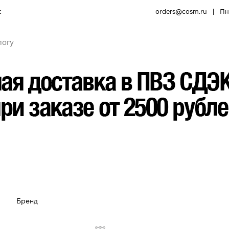
с
orders@cosm.ru
|
Пн 
Бренд