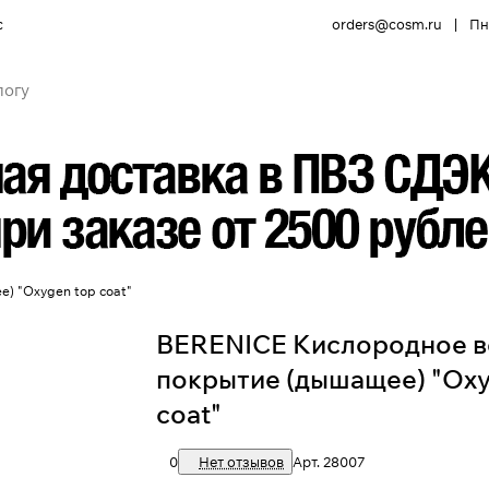
с
orders@cosm.ru
|
Пн 
) "Oxygen top coat"
BERENICE Кислородное в
покрытие (дышащее) "Oxy
coat"
0
Нет отзывов
Арт.
28007