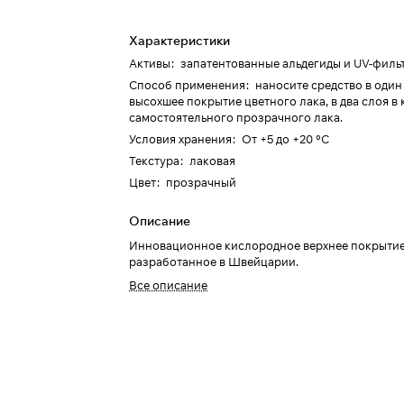
Характеристики
Активы
:
запатентованные альдегиды и UV-филь
Способ применения
:
наносите средство в один
высохшее покрытие цветного лака, в два слоя в 
самостоятельного прозрачного лака.
Условия хранения
:
От +5 до +20 °C
Текстура
:
лаковая
Цвет
:
прозрачный
Описание
Инновационное кислородное верхнее покрытие
разработанное в Швейцарии.
Все описание