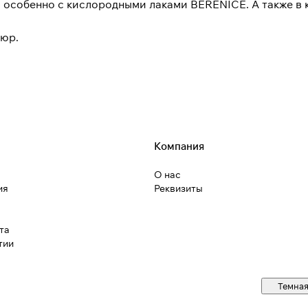
обенно с кислородными лаками BERENICE. А также в ка
кюр.
Компания
О нас
ия
Реквизиты
та
тии
Темная