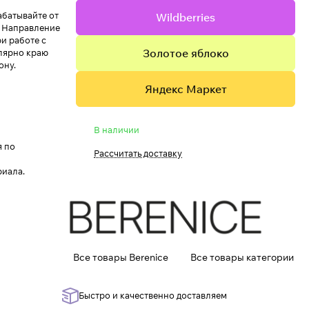
абатывайте от
Wildberries
. Направление
и работе с
Золотое яблоко
лярно краю
ону.
Яндекс Маркет
В наличии
я по
Рассчитать доставку
риала.
Все товары Berenice
Все товары категории
Быстро и качественно доставляем