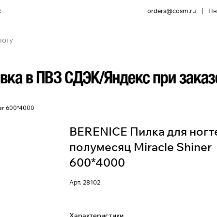
с
orders@cosm.ru
|
Пн 
ner 600*4000
BERENICE Пилка для ногт
полумесяц Miracle Shiner
600*4000
Арт.
28102
Характеристики