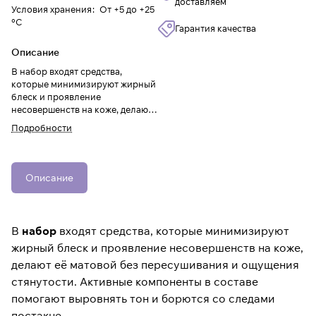
доставляем
Условия хранения
:
От +5 до +25
°C
Гарантия качества
Описание
В набор входят средства,
которые минимизируют жирный
блеск и проявление
несовершенств на коже, делают
её матовой без пересушивания и
Подробности
ощущения стянутости. Активные
компоненты в составе помогают
выровнять тон и борются со
следами постакне.
Описание
В
набор
входят средства, которые минимизируют
жирный блеск и проявление несовершенств на коже,
делают её матовой без пересушивания и ощущения
стянутости. Активные компоненты в составе
помогают выровнять тон и борются со следами
постакне.