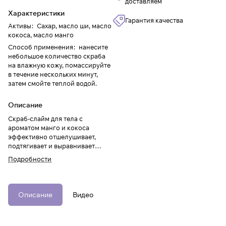
доставляем
Характеристики
Гарантия качества
Активы
:
Сахар, масло ши, масло
кокоса, масло манго
Способ применения
:
нанесите
небольшое количество скраба
на влажную кожу, помассируйте
в течение нескольких минут,
затем смойте теплой водой.
Описание
Скраб-слайм для тела с
ароматом манго и кокоса
эффективно отшелушивает,
подтягивает и выравнивает
рельеф, улучшая
Подробности
микроциркуляцию. Масла
кокоса и манго
восстанавливают и
поддерживают упругость, тонус,
Описание
Видео
обеспечивают увлажнение и
питание, устраняют шелушение