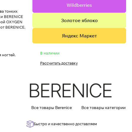
Wildberries
два тонких
аки BERENICE
Золотое яблоко
азой OXYGEN
от BERENICE.
Яндекс Маркет
В наличии
я ногтей.
Рассчитать доставку
Все товары Berenice
Все товары категории
Быстро и качественно доставляем