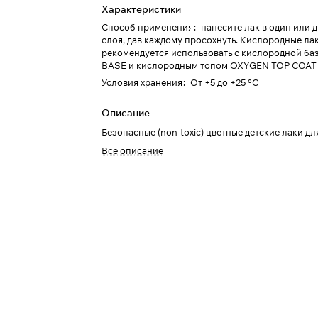
Характеристики
Способ применения
:
нанесите лак в один или 
слоя, дав каждому просохнуть. Кислородные л
рекомендуется использовать с кислородной б
BASE и кислородным топом OXYGEN TOP COAT 
Условия хранения
:
От +5 до +25 °C
Описание
Безопасные (non-toxic) цветные детские лаки дл
Все описание