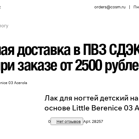
с
orders@cosm.ru
|
Пн 
nice 03 Acerola
Лак для ногтей детский н
основе Little Berenice 03 
0
Нет отзывов
Арт.
28257