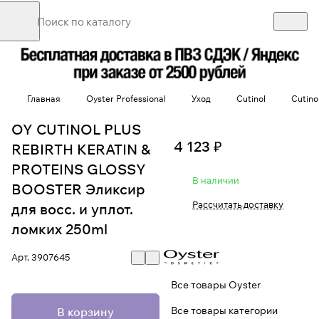
Главная
Oyster Professional
Уход
Cutinol
Cutino
OY CUTINOL PLUS
4 123 ₽
REBIRTH KERATIN &
PROTEINS GLOSSY
В наличии
BOOSTER Эликсир
Рассчитать доставку
для восс. и уплот.
ломких 250ml
Арт.
3907645
Все товары Oyster
Все товары категории
В корзину