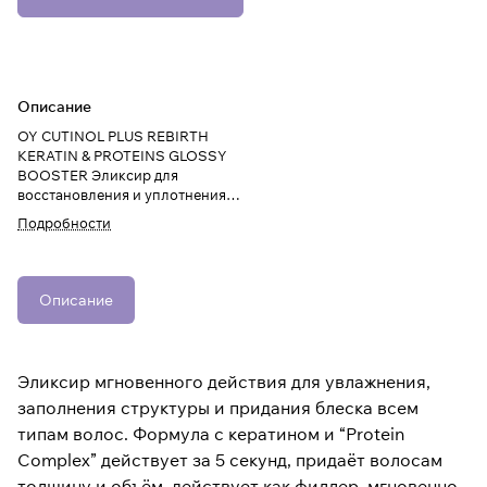
Описание
OY CUTINOL PLUS REBIRTH
KERATIN & PROTEINS GLOSSY
BOOSTER Эликсир для
восстановления и уплотнения
ломких и поврежденных волос
Подробности
250ml
Описание
Эликсир мгновенного действия для увлажнения,
заполнения структуры и придания блеска всем
типам волос. Формула с кератином и “Protein
Complex” действует за 5 секунд, придаёт волосам
толщину и объём, действует как филлер, мгновенно