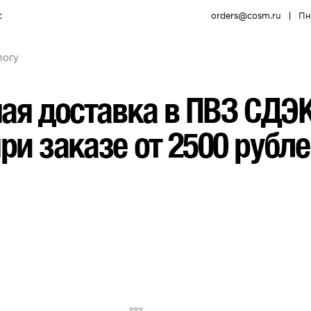
с
orders@cosm.ru
|
Пн 