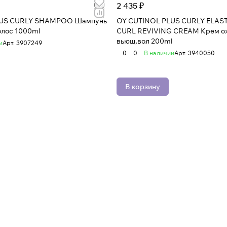
2 435 ₽
LUS CURLY SHAMPOO Шампунь
OY CUTINOL PLUS CURLY ELAST
олос 1000ml
CURL REVIVING CREAM Крем ож
вьющ.вол 200ml
и
Арт.
3907249
0
0
В наличии
Арт.
3940050
В корзину