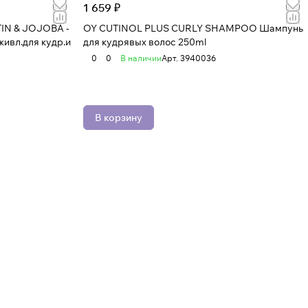
1 659 ₽
IN & JOJOBA -
OY CUTINOL PLUS CURLY SHAMPOO Шампунь
ивл.для кудр.и
для кудрявых волос 250ml
0
0
В наличии
Арт.
3940036
В корзину