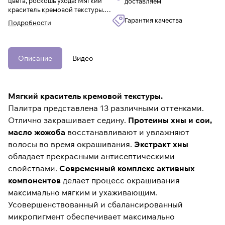
цвета, роскошь ухода! Мягкий
доставляем
краситель кремовой текстуры.
Отлично закрашивает седину.
Гарантия качества
Подробности
Протеины хны и сои, масло
жожоба восстанавливают и
увлажняют волосы во время
окрашивания.
Описание
Видео
Мягкий краситель кремовой текстуры.
Палитра представлена 13 различными оттенками.
Отлично закрашивает седину.
Протеины хны и сои,
масло жожоба
восстанавливают и увлажняют
волосы во время окрашивания.
Экстракт хны
обладает прекрасными антисептическими
свойствами.
Современный комплекс активных
компонентов
делает процесс окрашивания
максимально мягким и ухаживающим.
Усовершенствованный и сбалансированный
микропигмент обеспечивает максимально