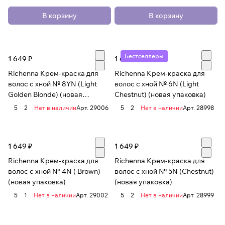
В корзину
В корзину
Бестселлеры
1 649 ₽
1 649 ₽
Richenna Крем-краска для
Richenna Крем-краска для
волос с хной № 8YN (Light
волос с хной № 6N (Light
Golden Blonde) (новая
Chestnut) (новая упаковка)
упаковка)
5
2
Нет в наличии
Арт.
29006
5
2
Нет в наличии
Арт.
28998
1 649 ₽
1 649 ₽
Richenna Крем-краска для
Richenna Крем-краска для
волос с хной № 4N ( Brown)
волос с хной № 5N (Chestnut)
(новая упаковка)
(новая упаковка)
5
1
Нет в наличии
Арт.
29002
5
2
Нет в наличии
Арт.
28999