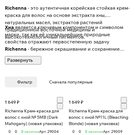
Richenna
- это аутентичная корейская стойкая крем-
краска для волос на основе экстракта хны,
натуральных масел, экстрактов растений
Хна
является ключевым компонентом и символом
традиционной восточной медицины и
марки, так как её уникальнейшие природные
высокотехнологичный пигментов.
свойства отражают первостепенную задачу
Richenna
- бережное окрашивание и сохранение
здоровья волос.
Фильтр
Сначала популярные
1 649 ₽
1 649 ₽
Richenna Крем-краска для
Richenna Крем-краска для
волос с хной № 5MB (Dark
волос с хной №11L (Bleaching
Mahogany) (новая упаковка)
Blonde) (новая упаковка)
0
0
В наличии
Арт.
29004
0
0
В наличии
Арт.
29009